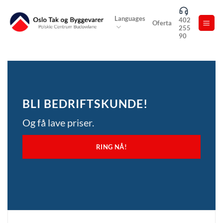
Skip
to
Languages
402
Oferta
255
content
90
BLI BEDRIFTSKUNDE!
Og få lave priser.
RING NÅ!