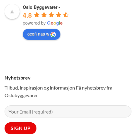
Oslo Byggevarer -
4.8
powered by
G
o
o
g
l
e
oceń nas w
Nyhetsbrev
Tilbud, inspirasjon og informasjon Få nyhetsbrev fra
Oslobyggevarer