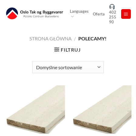
Skip
to
Languages
402
Oferta
255
content
90
STRONA GŁÓWNA
/
POLECAMY!
FILTRUJ