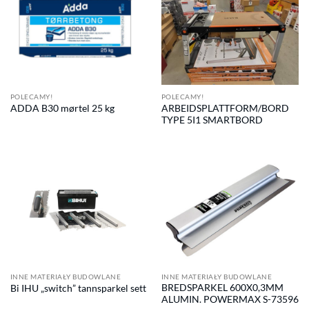
POLECAMY!
POLECAMY!
ARBEIDSPLATTFORM/BORD
ADDA B30 mørtel 25 kg
TYPE 5I1 SMARTBORD
INNE MATERIAŁY BUDOWLANE
INNE MATERIAŁY BUDOWLANE
BREDSPARKEL 600X0,3MM
Bi IHU „switch” tannsparkel sett
ALUMIN. POWERMAX S-73596