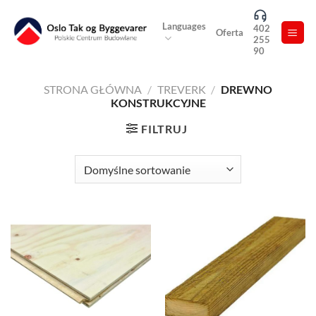
Skip
to
Languages
402
Oferta
255
content
90
STRONA GŁÓWNA
/
TREVERK
/
DREWNO
KONSTRUKCYJNE
FILTRUJ