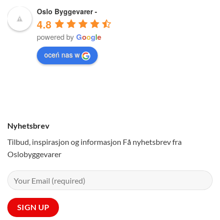
Oslo Byggevarer -
4.8
powered by
G
o
o
g
l
e
oceń nas w
Nyhetsbrev
Tilbud, inspirasjon og informasjon Få nyhetsbrev fra
Oslobyggevarer