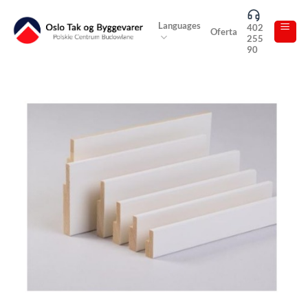
Skip
to
Languages
402
Oferta
255
content
90