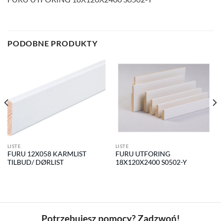
PODOBNE PRODUKTY
LISTE
LISTE
FURU 12X058 KARMLIST
FURU UTFORING
TILBUD/ DØRLIST
18X120X2400 S0502-Y
Potrzebujesz pomocy? Zadzwoń!