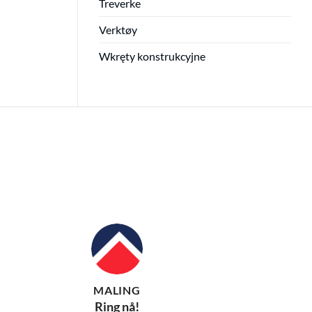
Treverke
Verktøy
Wkręty konstrukcyjne
MALING
Ring nå!