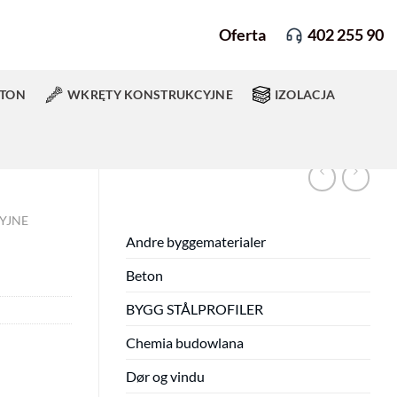
Oferta
402 255 90
RTON
WKRĘTY KONSTRUKCYJNE
IZOLACJA
YJNE
Andre byggematerialer
Beton
BYGG STÅLPROFILER
Chemia budowlana
Dør og vindu