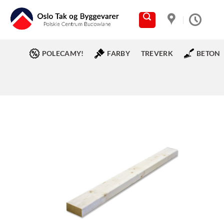
Skip
to
content
POLECAMY!
FARBY
TREVERK
BETON