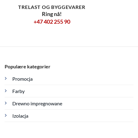
TRELAST OG BYGGEVARER
Ring nå!
+47 402 255 90
Populære kategorier
Promocja
Farby
Drewno impregnowane
Izolacja