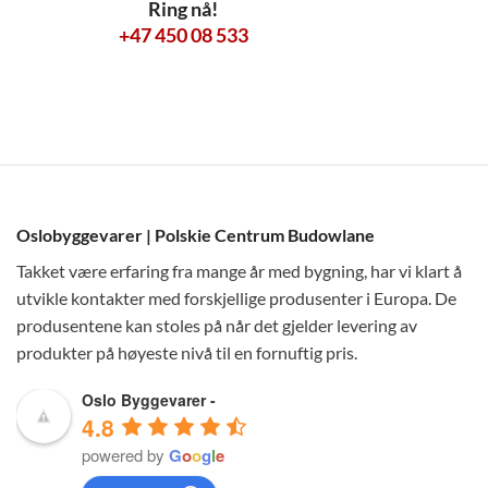
Ring nå!
+47 450 08 533
Oslobyggevarer | Polskie Centrum Budowlane
Takket være erfaring fra mange år med bygning, har vi klart å
utvikle kontakter med forskjellige produsenter i Europa. De
produsentene kan stoles på når det gjelder levering av
produkter på høyeste nivå til en fornuftig pris.
Oslo Byggevarer -
4.8
powered by
G
o
o
g
l
e