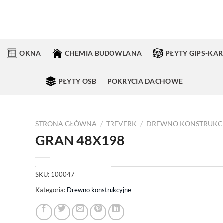
OKNA
CHEMIA BUDOWLANA
PŁYTY GIPS-KA
PŁYTY OSB
POKRYCIA DACHOWE
STRONA GŁÓWNA
/
TREVERK
/
DREWNO KONSTRUKC
GRAN 48X198
SKU:
100047
Kategoria:
Drewno konstrukcyjne