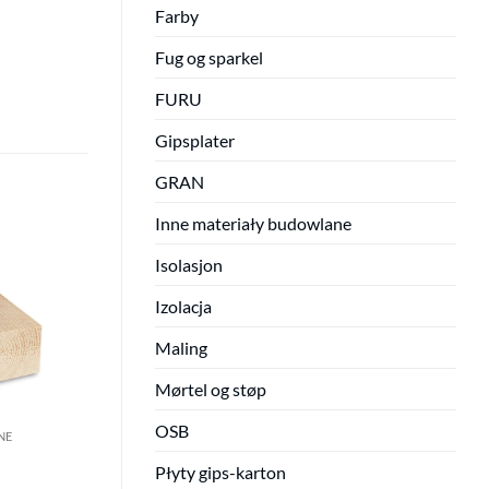
Farby
Fug og sparkel
FURU
Gipsplater
GRAN
Inne materiały budowlane
Isolasjon
Izolacja
Maling
Mørtel og støp
OSB
NE
Płyty gips-karton