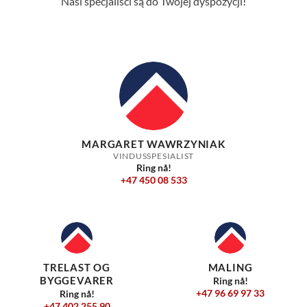
Nasi specjaliści są do Twojej dyspozycji!
MARGARET WAWRZYNIAK
VINDUSSPESIALIST
Ring nå!
+47 450 08 533
TRELAST OG
MALING
BYGGEVARER
Ring nå!
+47 96 69 97 33
Ring nå!
+47 402 255 90