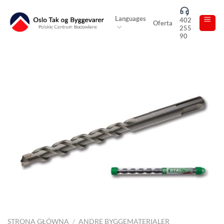
Skip
to
Languages
402
Oferta
255
content
90
STRONA GŁÓWNA
/
ANDRE BYGGEMATERIALER