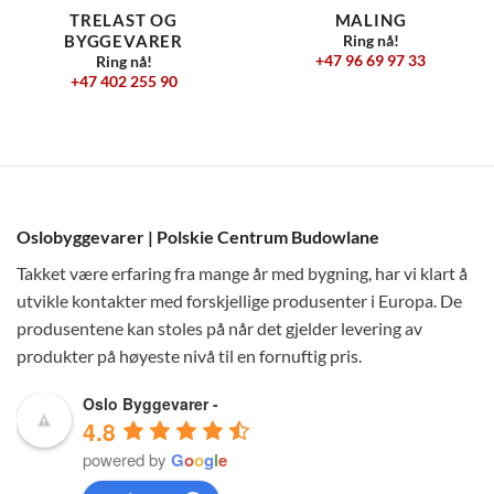
TRELAST OG
MALING
BYGGEVARER
Ring nå!
+47 96 69 97 33
Ring nå!
+47 402 255 90
Oslobyggevarer | Polskie Centrum Budowlane
Takket være erfaring fra mange år med bygning, har vi klart å
utvikle kontakter med forskjellige produsenter i Europa. De
produsentene kan stoles på når det gjelder levering av
produkter på høyeste nivå til en fornuftig pris.
Oslo Byggevarer -
4.8
powered by
G
o
o
g
l
e