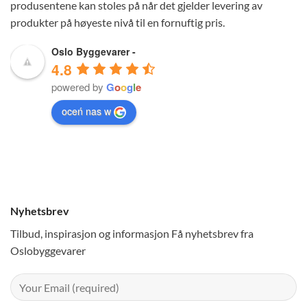
produsentene kan stoles på når det gjelder levering av
produkter på høyeste nivå til en fornuftig pris.
Oslo Byggevarer -
4.8
powered by
G
o
o
g
l
e
oceń nas w
Nyhetsbrev
Tilbud, inspirasjon og informasjon Få nyhetsbrev fra
Oslobyggevarer