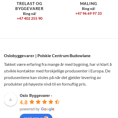
TRELAST OG
MALING
BYGGEVARER
Ring nå!
+47 96 69 97 33
Ring nå!
+47 402 255 90
Oslobyggevarer | Polskie Centrum Budowlane
Takket være erfaring fra mange år med bygning, har vi klart å
utvikle kontakter med forskjellige produsenter i Europa. De
produsentene kan stoles på når det gjelder levering av
produkter på høyeste nivå til en fornuftig pris.
Oslo Byggevarer -
4.8
powered by
G
o
o
g
l
e
oceń nas w