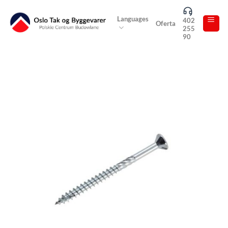
Skip
to
Languages
402
Oferta
255
content
90